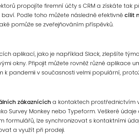
orů propojíte firemní účty s CRM a získáte tak pře
 je baví. Podle toho můžete následně efektivně
cíli
aké pomůže se zveřejňováním příspěvků.
ch aplikací, jako je například Slack, zlepšíte tým
vými okny. Připojit můžete rovněž různé aplikace u
m k pandemii v současnosti velmi populární, prot
iálních zákaznících
a kontaktech prostřednictvím 
ko Survey Monkey nebo Typeform. Veškeré údaje o
ím formulářů, lze synchronizovat s kontaktními úda
at a využít při prodeji.