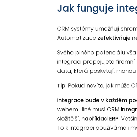
Jak funguje int
CRM systémy umožňují shroma
Automatizace
zefektivňuje 
Svého plného potenciálu vša
integraci propojujete firemní
data, která poskytují, moho
Tip
: Pokud nevíte, jak může
Integrace bude v každém pod
webem. Jiné musí CRM
integ
složitější,
například ERP
. Větš
To k integraci používáme i my