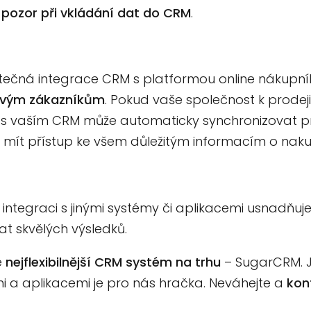
 pozor při vkládání dat do CRM
.
itečná integrace CRM s platformou online nákupní
svým zákazníkům
. Pokud vaše společnost k prodej
y s vaším CRM může automaticky synchronizovat pr
mít přístup ke všem důležitým informacím o nakup
v integraci s jinými systémy či aplikacemi usnadň
 skvělých výsledků.
e
nejflexibilnější CRM systém na trhu
– SugarCRM. Je
mi a aplikacemi je pro nás hračka. Neváhejte a
kon