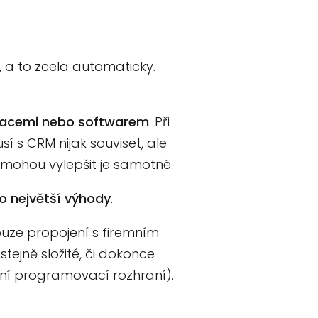
a to zcela automaticky.
likacemi nebo softwarem
. Při
í s CRM nijak souviset, ale
mohou vylepšit je samotné.
ho největší výhody
.
ouze propojení s firemním
stejně složité, či dokonce
ační programovací rozhraní).