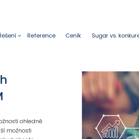
Řešení
Reference
Ceník
Sugar vs. konkur
ch
M
ožnosti ohledně
tší možnosti