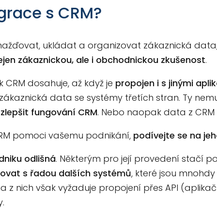
egrace s CRM?
žďovat, ukládat a organizovat zákaznická data, 
nejen zákaznickou, ale i obchodnickou zkušenost
.
k CRM dosahuje, až když je
propojen i s jinými ap
 zákaznická data se systémy třetích stran. Ty nemus
u
zlepšit fungování CRM
. Nebo naopak data z CRM 
 CRM pomoci vašemu podnikání,
podívejte se na je
niku odlišná
. Některým pro její provedení stačí p
rovat s řadou dalších systémů
, které jsou mnohdy 
ina z nich však vyžaduje propojení přes API (aplik
.