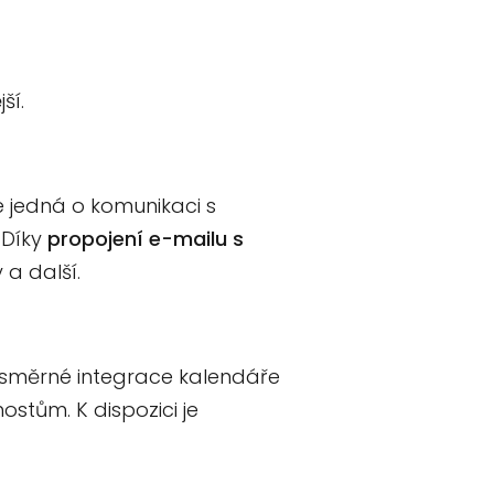
ší.
e jedná o komunikaci s
 Díky
propojení e-mailu s
 a další.
usměrné integrace kalendáře
stům. K dispozici je