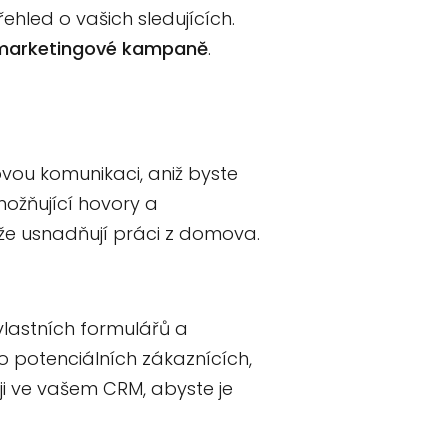
hled o vašich sledujících.
t marketingové kampaně
.
ovou komunikaci, aniž byste
možňující hovory a
ože usnadňují práci z domova.
vlastních formulářů a
 potenciálních zákaznících,
ji ve vašem CRM, abyste je