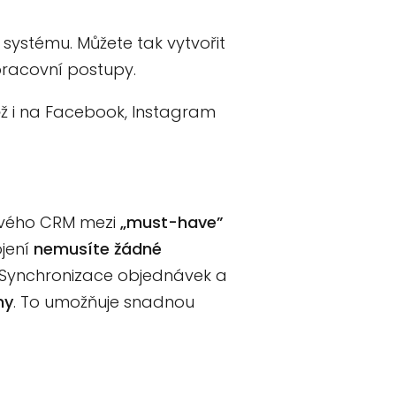
 systému. Můžete tak vytvořit
pracovní postupy.
vněž i na Facebook, Instagram
nového CRM mezi
„must-have”
ojení
nemusíte žádné
í. Synchronizace objednávek a
ny
. To umožňuje snadnou