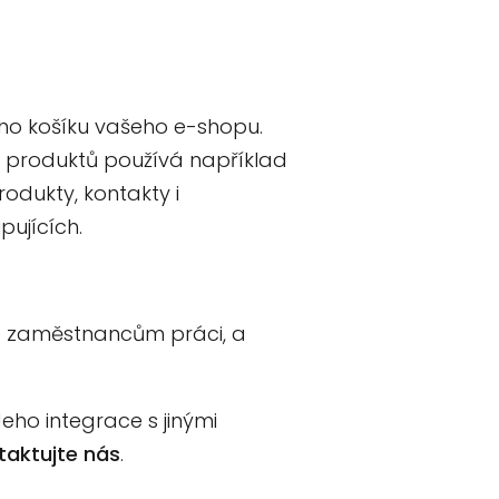
ho košíku vašeho e-shopu.
i produktů používá například
odukty, kontakty i
ujících.
uje zaměstnancům práci, a
ho integrace s jinými
taktujte nás
.