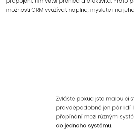
propojení, tím větší přehled a efektivita. Proto
možnosti CRM využívat naplno, myslete i na jeho
Zvláště pokud jste malou či
pravděpodobně jen pár lidí. 
přepínání mezi různými systé
do jednoho systému
.