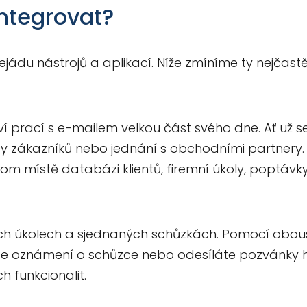
integrovat?
ejádu nástrojů a aplikací. Níže zmíníme ty nejčastěj
í prací s e-mailem velkou část svého dne. Ať už s
y zákazníků nebo jednání s obchodními partnery.
om místě databázi klientů, firemní úkoly, poptávky
ých úkolech a sjednaných schůzkách. Pomocí obo
e oznámení o schůzce nebo odesíláte pozvánky ho
 funkcionalit.