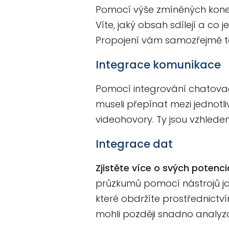
Pomocí výše zmíněných konekt
Víte, jaký obsah sdílejí a co
Propojení vám samozřejmě t
Integrace komunikace
Pomocí integrování chatovací
museli přepínat mezi jednotli
videohovory. Ty jsou vzhlede
Integrace dat
Zjistěte více o svých potenc
průzkumů pomocí nástrojů ja
které obdržíte prostřednictv
mohli později snadno analyzov