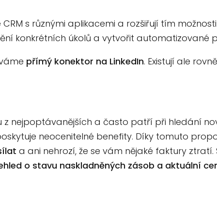
 CRM s různými aplikacemi a rozšiřují tím možnosti
ění konkrétních úkolů a vytvořit automatizované 
žíváme
přímý konektor na LinkedIn
. Existují ale ro
ou z nejpoptávanějších a často patří při hledání 
ž poskytuje neocenitelné benefity. Díky tomuto prop
ílat
a ani nehrozí, že se vám nějaké faktury ztrat
ehled o stavu naskladněných zásob a aktuální ce