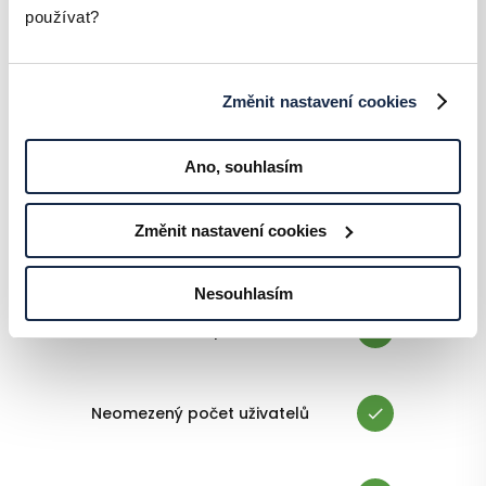
a instituce
používat?
od 999 Kč
Změnit nastavení cookies
uživatel / měsíc
Ano, souhlasím
Změnit nastavení cookies
HLAVNÍ FUNKCE
Nesouhlasím
iOS a Android aplikace
Neomezený počet uživatelů