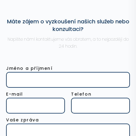
Máte zájem o vyzkoušení našich služeb nebo
konzultaci?
Napište nám! kontaktujeme vás obratem, a to nejpozději do
24 hodin.
Jméno a příjmení
E-mail
Telefon
Vaše zpráva