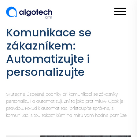
Komunikace se
zákazníkem:
Automatizujte i
personalizujte
Skutečně úspěšné podniky při komunikaci se zákazníky
personalizují a automatizují. Zní to jako protimluv? Opak je
pravdou. Pokud k automatizaci přistoupíte správně, s
komunikací šitou zákazníkům na míru vám hodně pomůže.