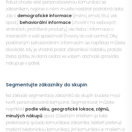
Pokud chcete vést personalizovanou komunikaci se
zákazníkem, nejprve o něm musíte nasbírat podrobná data.
Jde o
demografické informace
(jméno, email, titul, věk
apod.),
behaviorální informace
(chování na webových
stránkách, prohlížené produkty), ale třeba i informace o
interakcích s vaší společností (hovory do call centra). Díky
posbíraným behaviorálním informacím se například můžete
dozvědět, kdy je vhodné poslat zákazníkovi nabídku, protože
třeba zjistíte, že daná osoba ve vašem obchodě zpravidla
nakupuje v pátek.
Segmentujte zákazníky do skupin
Na základě segmentace zákazníků do skupin budete moci
tvořit personalizované kampaně. Segmentovat můžete
například
podle věku, geografické lokace, zájmů,
minulých nákupů
apod. Důležitým kritériem je také
preferovaný způsob komunikace zákazníka. Někteří preferují
tradiční telefonickou komunikaci, jiní komunikaci e-mailem a