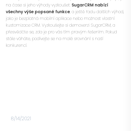
na čase si jeho výhody vyzkoušet.
SugarCRM nabízí
všechny výše popsané funkce
, a ještě řadu dalších výhod,
jako je bezplatná mobilní aplikace nebo možnost vlastní
kustomizace CRM.
Vyzkoušejte si demoverzi SugarCRM
, a
přesvědčte se, zda je pro vás tím pravým řešením. Pokud
stále váháte, podívejte se na malé
srovnání s naší
konkurencí.
8/14/2021