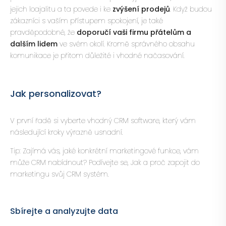
jejich loajalitu a ta povede i ke
zvýšení prodejů
. Když budou
zákazníci s vaším přístupem spokojení, je také
pravděpodobné, že
doporučí vaši firmu přátelům a
dalším lidem
ve svém okolí. Kromě správného obsahu
komunikace je přitom důležité i vhodné načasování.
Jak personalizovat?
V první řadě si vyberte vhodný CRM software, který vám
následující kroky výrazně usnadní.
Tip: Zajímá vás, jaké konkrétní marketingové funkce, vám
může CRM nabídnout? Podívejte se,
Jak a proč zapojit do
marketingu svůj CRM systém
.
Sbírejte a analyzujte data