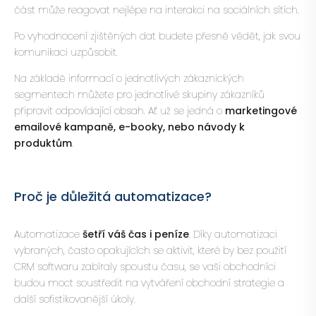
část může reagovat nejlépe na interakci na sociálních sítích.
Po vyhodnocení zjištěných dat budete přesně vědět, jak svou
komunikaci uzpůsobit.
Na základě informací o jednotlivých zákaznických
segmentech můžete pro jednotlivé skupiny zákazníků
připravit odpovídající obsah. Ať už se jedná o
marketingové
emailové kampaně, e-booky, nebo návody k
produktům
.
Proč je důležitá automatizace?
Automatizace
šetří váš čas i peníze
. Díky automatizaci
vybraných, často opakujících se aktivit, které by bez použití
CRM softwaru zabíraly spoustu času, se vaši obchodníci
budou moct soustředit na vytváření obchodní strategie a
další sofistikovanější úkoly.